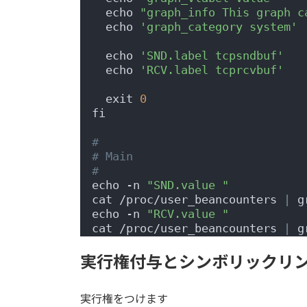
  echo 
"graph_info This graph c
  echo 
'graph_category system'
  echo 
'SND.label tcpsndbuf'
  echo 
'RCV.label tcprcvbuf'
  exit 
0
fi
#
# Main
#
echo -n 
"SND.value "
cat /proc/user_beancounters 
|
 g
echo -n 
"RCV.value "
cat /proc/user_beancounters 
|
 g
実行権付与とシンボリックリ
実行権をつけます