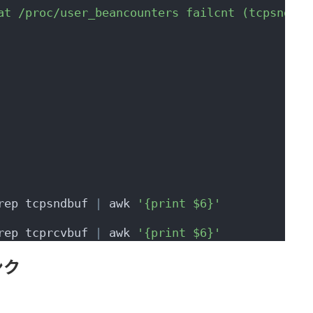
at /proc/user_beancounters failcnt (tcpsndbuf
rep tcpsndbuf 
|
 awk 
'{print $6}'
rep tcprcvbuf 
|
 awk 
'{print $6}'
ンク