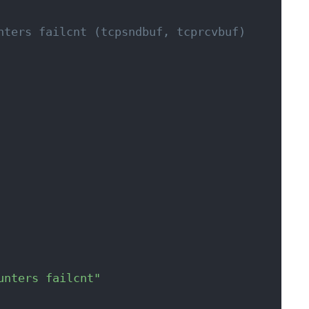
nters failcnt (tcpsndbuf, tcprcvbuf)
unters failcnt"