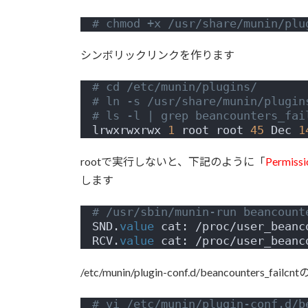
# chmod +x /usr/share/munin/plu
シンボリックリンクを作ります
# cd /etc/munin/plugins/
# ln -s /usr/share/munin/plugin
# ls -l | grep beancounters_fai
lrwxrwxrwx 
1
 root root 
45
 Dec 
1
rootで実行しないと、下記のように「
Permissi
します
# /usr/sbin/munin-run beancount
SND.
value
 cat: /proc/user_beanc
RCV.
value
 cat: /proc/user_beanc
/etc/munin/plugin-conf.d/beancoun
# vi /etc/munin/plugin-conf.d/b