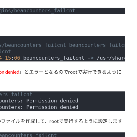
gins/beancounters_failcnt
s/beancounters_failcnt beancounters_failcnt
lcnt
4
15
:
06
 beancounters_failcnt -
>
 /usr/share/mu
on denied
」とエラーとなるのでrootで実行できるように
ers_failcnt
ounters: Permission denied
ounters: Permission denied
ters_failcntのファイルを作成して、rootで実行するように設定します
eancounters_failcnt