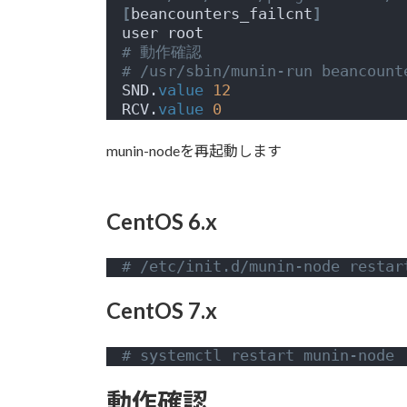
[
beancounters_failcnt
]
user root
# 動作確認
# /usr/sbin/munin-run beancount
SND.
value
12
RCV.
value
0
munin-nodeを再起動します
CentOS 6.x
# /etc/init.d/munin-node restar
CentOS 7.x
# systemctl restart munin-node
動作確認