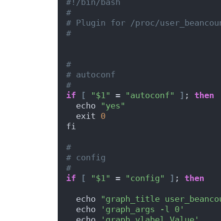
#!/bin/bash
#
# Plugin for /proc/user_beancou
#
#
# autoconf
#
if
[
"$1"
 = 
"autoconf"
]
; 
then
  echo 
"yes"
  exit 
0
fi
#
# config
#
if
[
"$1"
 = 
"config"
]
; 
then
  echo 
"graph_title user_beanco
  echo 
'graph_args -l 0'
  echo 
'graph_vlabel Value'