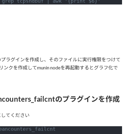
 grep tcpsndbuf | awk '{print $6}'
nters_failcntのプラグインを作成し、そのファイルに実行権限をつけて
ボリックリンクを作成してmunin nodeを再起動するとグラフ化で
/beancounters_failcntのプラグインを作成
にしてください
eancounters_failcnt