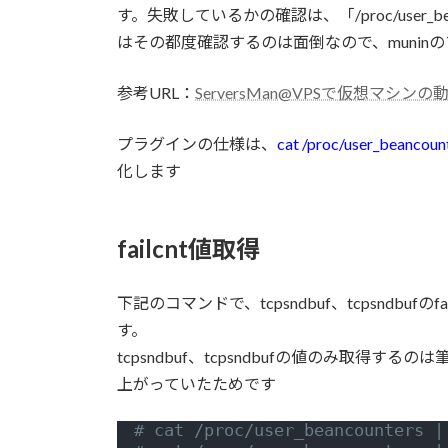
す。失敗しているかの確認は、「/proc/user_be
日
時
はその都度確認するのは面倒なので、munin
:
参考URL：
ServersMan@VPSで仮想マシン
プラグインの仕様は、
cat /proc/user_beancoun
化します
failcnt値取得
下記のコマンドで、tcpsndbuf、tcpsndb
す。
tcpsndbuf、tcpsndbufの値のみ取得する
上がっていたためです
# cat /proc/user_beancounters |