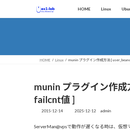
コ
ナ
HOME
Linux
Ubu
ン
ビ
テ
ゲ
ン
ー
ツ
シ
へ
ョ
ス
ン
キ
に
ッ
移
HOME
Linux
munin プラグイン作成方法 [ user_beancoun
プ
動
munin プラグイン作成方法 [
failcnt値 ]
2015-12-14
2025-12-12
admin
最
終
更
ServerMan@vpsで動作が遅くなる時は
新