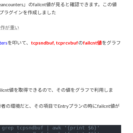
ancounters」のfailcnt値が見ると確認できます。この値
のプラグインを作成しました
の動作が重い
ters
を叩いて、
tcpsndbuf, tcprcvbuf
の
failcnt値
をグラフ
ufのfailcnt値を取得できるので、その値をグラフで利用しま
のは筆者の環境だと、その項目でEntryプランの時にfailcnt値が
 grep tcpsndbuf | awk '{print $6}'