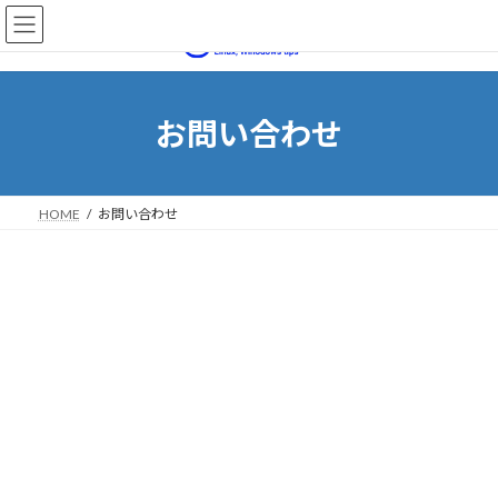
コ
ナ
ン
ビ
テ
ゲ
ン
ー
ツ
シ
へ
ョ
お問い合わせ
ス
ン
キ
に
ッ
移
プ
動
HOME
お問い合わせ