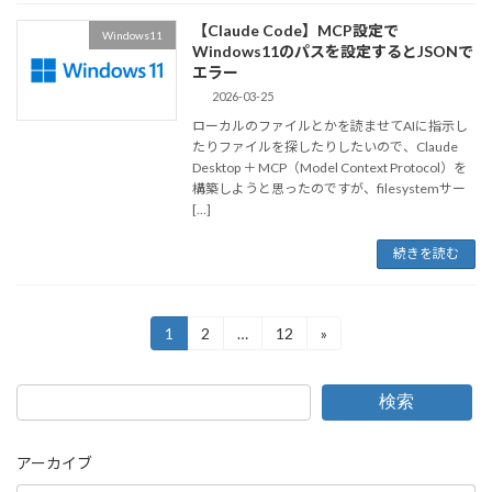
【Claude Code】MCP設定で
Windows11
Windows11のパスを設定するとJSONで
エラー
2026-03-25
ローカルのファイルとかを読ませてAIに指示し
たりファイルを探したりしたいので、Claude
Desktop ＋ MCP（Model Context Protocol）を
構築しようと思ったのですが、filesystemサー
[…]
続きを読む
投
1
2
…
12
»
固
固
固
定
定
定
稿
ペ
ペ
ペ
ー
ー
ー
の
検索
ジ
ジ
ジ
ペ
アーカイブ
ー