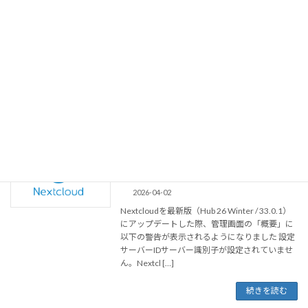
2026-04-14
自分のサイトや会社のサイトのURL監視をおこ
ないたけど、CMAN等外部のサービスを利用し
てもいいけどURL監視のためにアカウント発行
するのは面倒だったので、今回は、GASを使っ
て特定のURLを自動で監視し、異常があった場
[…]
続きを読む
Nextcloud アップデート後に「サーバー
Linux
識別子が設定されていません」警告を解
消する
2026-04-02
Nextcloudを最新版（Hub 26 Winter / 33.0.1）
にアップデートした際、管理画面の「概要」に
以下の警告が表示されるようになりました 設定
サーバーIDサーバー識別子が設定されていませ
ん。Nextcl […]
続きを読む