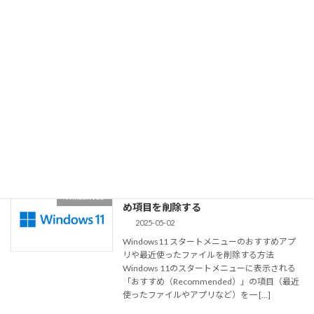
Windows11 コマンドプロンプトで
Windows11
HDDベンチ（winsat ）
2025-05-12
WinSATを利用してHDDの速度を計測する
Windows 11では、Linuxの「hdparm」のよう
に「ソフトを使わずにHDDのベンチマーク（読
み取り速度など）を計測するコマンドラインツ
ール」はありませんが、Win […]
続きを読む
Windows11 スタートメニューのおすす
Windows11
め項目を削除する
2025-05-02
Windows11 スタートメニューのおすすめアプ
リや最近使ったファイルを削除する方法
Windows 11のスタートメニューに表示される
「おすすめ（Recommended）」の項目（最近
使ったファイルやアプリなど）を一 […]