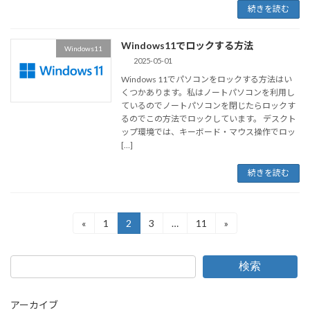
続きを読む
Windows11でロックする方法
Windows11
2025-05-01
Windows 11でパソコンをロックする方法はい
くつかあります。私はノートパソコンを利用し
ているのでノートパソコンを閉じたらロックす
るのでこの方法でロックしています。 デスクト
ップ環境では、キーボード・マウス操作でロッ
[…]
続きを読む
投
«
1
2
3
…
11
»
固
固
固
固
定
定
定
定
稿
ペ
ペ
ペ
ペ
ー
ー
ー
ー
の
検索
ジ
ジ
ジ
ジ
ペ
アーカイブ