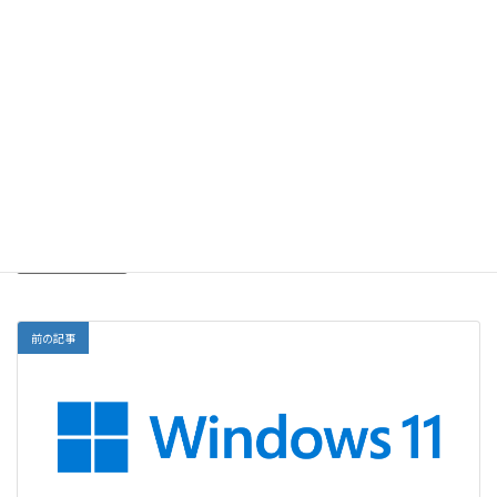
Explzh でダブルクリックで圧縮ファイルを解答する
2022-06-03
PeaZipが日本語にならない【8.6.0】
2022-06-03
Windows
、
Windows10
、
Windows11
カテゴリー
Windows10
Windows11
タグ
前の記事