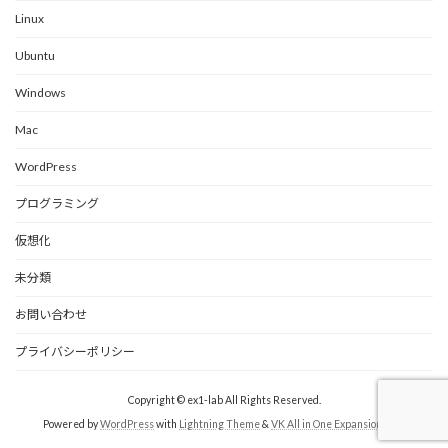
Linux
Ubuntu
Windows
Mac
WordPress
プログラミング
仮想化
未分類
お問い合わせ
プライバシーポリシー
Copyright © ex1-lab All Rights Reserved.
Powered by
WordPress
with
Lightning Theme
&
VK All in One Expansion Unit