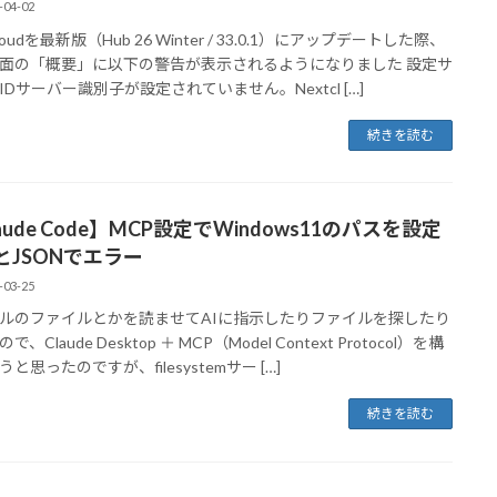
-04-02
cloudを最新版（Hub 26 Winter / 33.0.1）にアップデートした際、
面の「概要」に以下の警告が表示されるようになりました 設定サ
IDサーバー識別子が設定されていません。Nextcl […]
続きを読む
aude Code】MCP設定でWindows11のパスを設定
とJSONでエラー
-03-25
ルのファイルとかを読ませてAIに指示したりファイルを探したり
、Claude Desktop ＋ MCP（Model Context Protocol）を構
と思ったのですが、filesystemサー […]
続きを読む