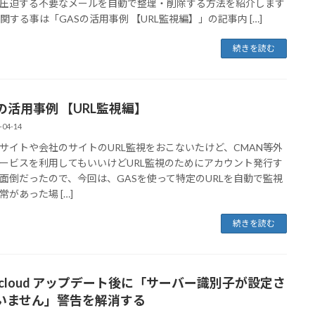
圧迫する不要なメールを自動で整理・削除する方法を紹介します
に関する事は「GASの活用事例 【URL監視編】」の記事内 […]
続きを読む
Sの活用事例 【URL監視編】
-04-14
サイトや会社のサイトのURL監視をおこないたけど、CMAN等外
ービスを利用してもいいけどURL監視のためにアカウント発行す
面倒だったので、今回は、GASを使って特定のURLを自動で監視
常があった場 […]
続きを読む
xtcloud アップデート後に「サーバー識別子が設定さ
いません」警告を解消する