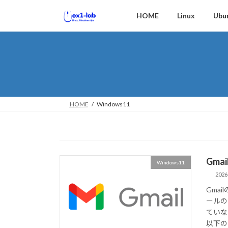
コ
ナ
HOME
Linux
Ubu
ン
ビ
テ
ゲ
ン
ー
ツ
シ
へ
ョ
ス
ン
キ
に
ッ
移
HOME
Windows11
プ
動
Gm
Windows11
2026
Gma
ールの
ていな
以下の 