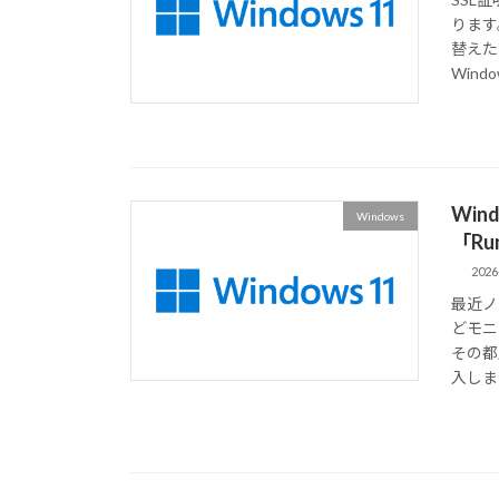
ります
替えた
Windo
Wi
Windows
「Ru
2026
最近ノ
どモニ
その都
入しまし