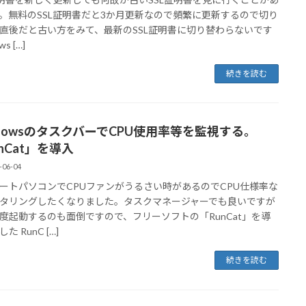
。無料のSSL証明書だと3か月更新なので頻繁に更新するので切り
直後だと古い方をみて、最新のSSL証明書に切り替わらないです
ws […]
続きを読む
ndowsのタスクバーでCPU使用率等を監視する。
nCat」を導入
-06-04
ートパソコンでCPUファンがうるさい時があるのでCPU仕様率な
タリングしたくなりました。タスクマネージャーでも良いですが
度起動するのも面倒ですので、フリーソフトの「RunCat」を導
た RunC […]
続きを読む