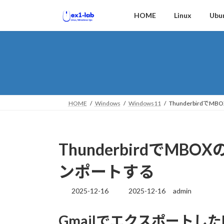
コ
ナ
HOME
Linux
Ubu
ン
ビ
テ
ゲ
ン
ー
ツ
シ
へ
ョ
ス
ン
キ
に
ッ
移
HOME
Windows
Windows11
Thunderbird
プ
動
ThunderbirdでM
ンポートする
2025-12-16
2025-12-16
admin
最
終
更
Gmailでエクスポートし
新