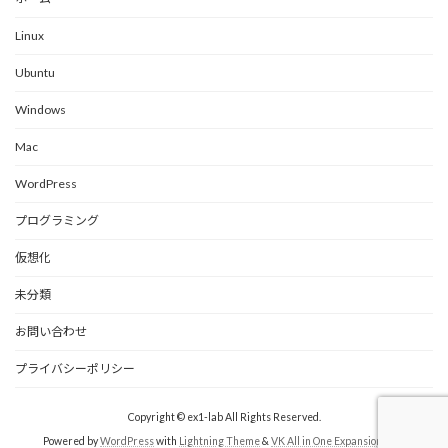
Linux
Ubuntu
Windows
Mac
WordPress
プログラミング
仮想化
未分類
お問い合わせ
プライバシーポリシー
Copyright © ex1-lab All Rights Reserved.
Powered by
WordPress
with
Lightning Theme
&
VK All in One Expansion Unit