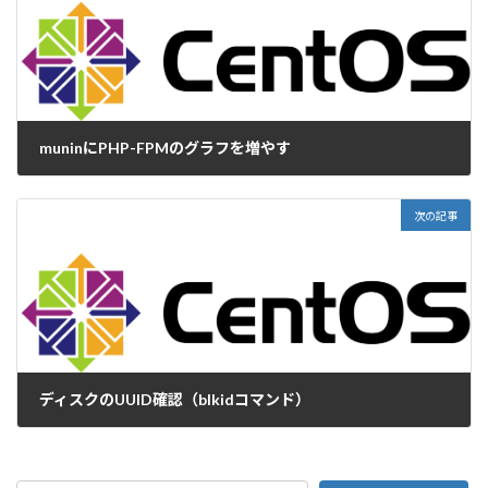
muninにPHP-FPMのグラフを増やす
2019-07-16
次の記事
ディスクのUUID確認（blkidコマンド）
2019-07-22