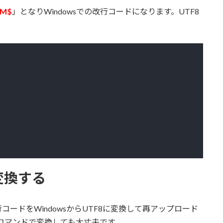
^M$
」となりWindowsでの改行コードになります。UTF8
変換する
ードをWindowsからUTF8に変換して再アップロード
edコマンドで変換しても大丈夫です