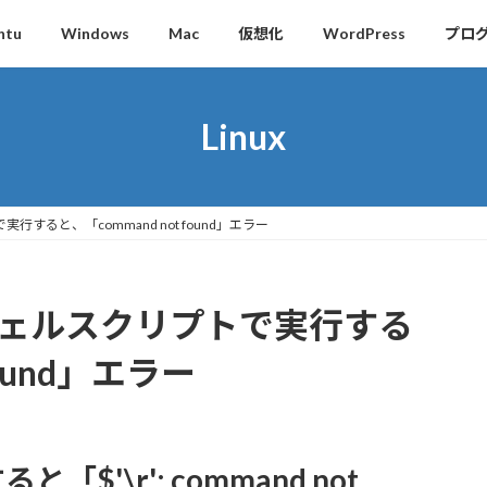
ntu
Windows
Mac
仮想化
WordPress
プロ
Linux
行すると、「command not found」エラー
たシェルスクリプトで実行する
found」エラー
'\r': command not