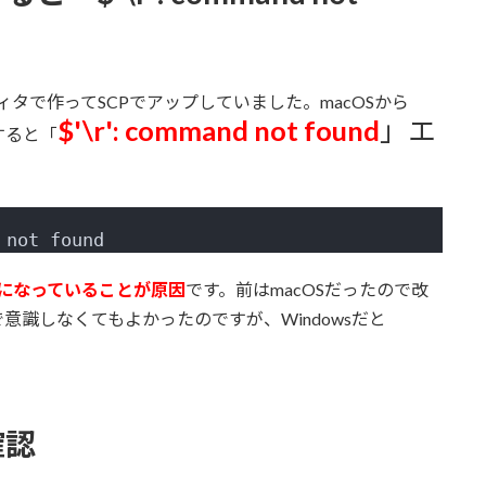
ィタで作ってSCPでアップしていました。macOSから
$'\r': command not found
」
エ
すると「
 not found
ドになっていることが原因
です。前はmacOSだったので改
意識しなくてもよかったのですが、Windowsだと
確認