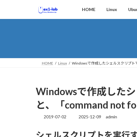
コ
ナ
HOME
Linux
Ubu
ン
ビ
テ
ゲ
ン
ー
ツ
シ
へ
ョ
ス
ン
キ
に
ッ
移
HOME
Linux
Windowsで作成したシェルスクリプトで実
プ
動
Windowsで作成し
と、「command not 
2019-07-02
2025-12-09
admin
最
終
更
シェルスクリプトを実行すると「$
新