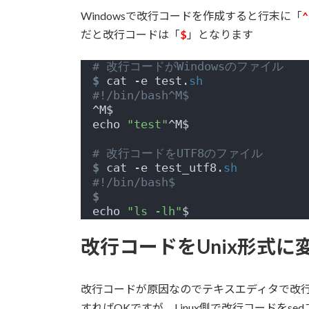
Windowsで改行コードを作成すると行末に「
だと改行コードは「
$
」となります
# 改行コードがWindowsのファイル
$
 cat -e test.
sh
#!/bin/bash^M$
^M$
echo 
"test"
^M$
# 改行コードをUTF8のファイル
$
 cat -e test_utf8.
sh
#!/bin/bash$
$
echo 
"ls -lh"
$
改行コードをUnix形式に
改行コードが原因なのでテキスエディタで改行コ
すればOKですが、Linux側で改行コードをs