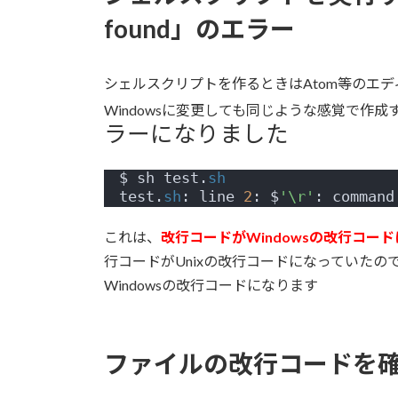
日
found」のエラー
時
:
シェルスクリプトを作るときはAtom等のエデ
Windowsに変更しても同じような感覚で作成
ラーになりました
$ sh test.
sh
test.
sh
: line 
2
: $
'\r'
: command
これは、
改行コードがWindowsの改行コー
行コードがUnixの改行コードになっていたので
Windowsの改行コードになります
ファイルの改行コードを