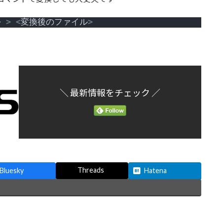
>
>
<
変換後のファイル
>
＼ 最新情報をチェック ／
Threads
Bluesky
Hatena