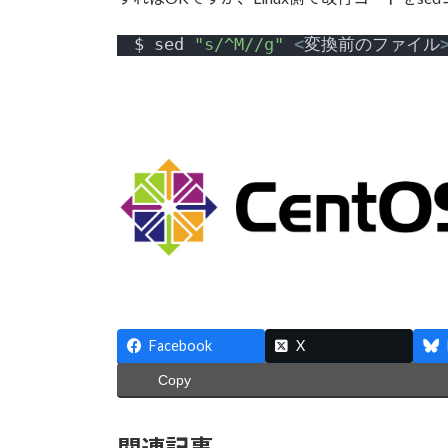
$ sed 
"s/^M//g"
<
変換前のファイル
Facebook
X
Copy
関連記事