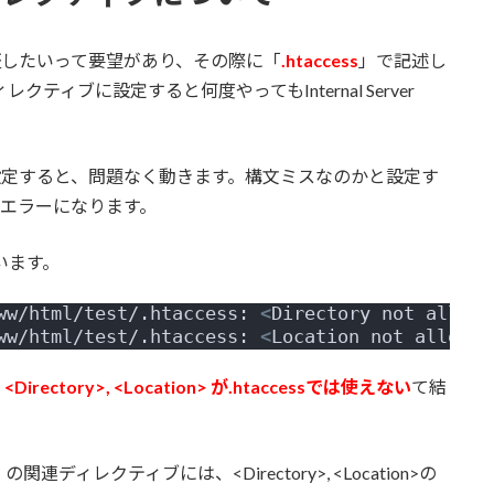
IC認証したいって要望があり、その際に「
.htaccess
」で記述し
>ディレクティブに設定すると何度やってもInternal Server
）で同じ設定すると、問題なく動きます。構文ミスなのかと設定す
じくエラーになります。
います。
ww/html/test/.htaccess: 
<
Directory not allowe
ww/html/test/.htaccess: 
<
Location not allowed
、
<Directory>, <Location> が.htaccessでは使えない
て結
の関連ディレクティブには、<Directory>, <Location>の