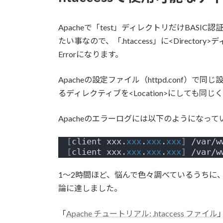
日
時
:
Apacheで「test」ディレクトリだけBAS
たい事なので、「.htaccess」に<Directory
Errorになります。
Apacheの設定ファイル（httpd.conf
るディレクティブを<Location>にしても同
Apacheのエラーログには以下のようになって
[
client xxx.
xxx
.
xxx
.
xxx
]
 /var/w
[
client xxx.
xxx
.
xxx
.
xxx
]
 /var/w
1〜2時間ほど、悩んで色々調べているうちに
論に達しました。
「
Apache チュートリアル: .htaccess ファイル
」