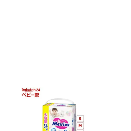
d here
 here