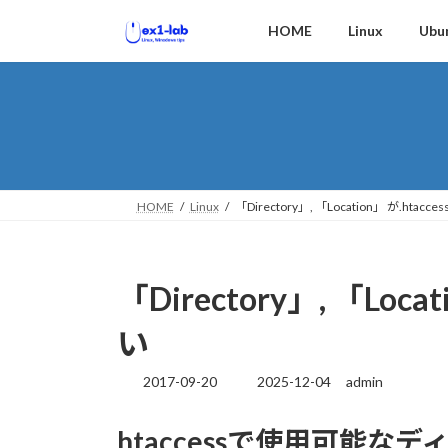
コ
ナ
HOME
Linux
Ubu
ン
ビ
テ
ゲ
ン
ー
ツ
シ
へ
ョ
ス
ン
キ
に
ッ
移
HOME
Linux
「Directory」, 「Location」 が.hta
プ
動
「Directory」, 「Loc
い
2017-09-20
2025-12-04
admin
最
終
更
htaccessで使用可能な
新