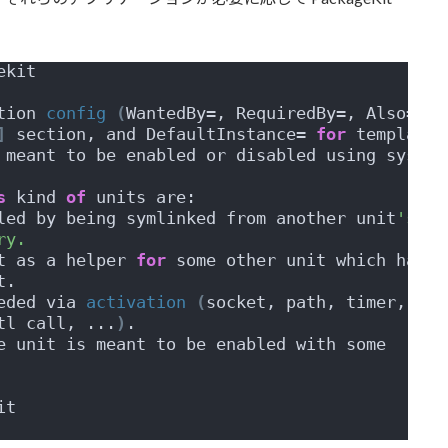
ekit
tion 
config
(
WantedBy=, RequiredBy=, Also=,
]
 section, and DefaultInstance= 
for
 template
 meant to be enabled or disabled using system
s
 kind 
of
 units are:
led by being symlinked from another unit
's
ry.
t as a helper 
for
 some other unit which has
t.
eded via 
activation
(
socket, path, timer,
tl call, ...
)
.
e unit is meant to be enabled with some
it