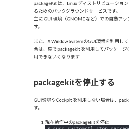
:
p
ackageKit
は、Linux ディストリビューシ
るためのバックグラウンドサービスです。
主に GUI 環境（GNOME など）での自
す。
また、X Window SystemのGUI環境を利
合は、裏で packagekit を利用してパ
用できないくなります
packagekitを停止する
GUI環境やCockpit を利用しない場合は、
pack
す。
現在動作中のpackagekitを停止
$ sudo systemctl stop packag