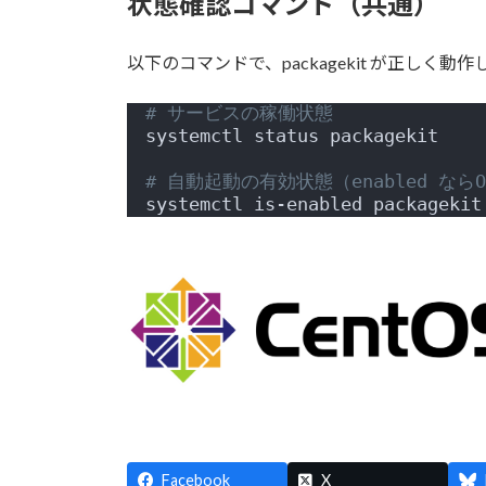
状態確認コマンド（共通）
以下のコマンドで、packagekit が正しく
# サービスの稼働状態
systemctl status packagekit
# 自動起動の有効状態（enabled ならO
systemctl is-enabled packagekit
Facebook
X