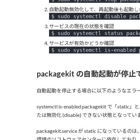
自動起動無効化して、再起動後も起動し
$ sudo systemctl disable pac
サービスの現在の状態を確認
$ sudo systemctl status pack
サービスが有効かどうか確認
$ sudo systemctl is-enabled 
packagekit の自動起動が
自動起動を停止する場合に以下のようなエラ
systemctl is-enabled packagekit で
たは無効化 (disable) できない状態となってい
packagekit.service が static になってい
環境のソフトウェアセンターに依存しており、それ