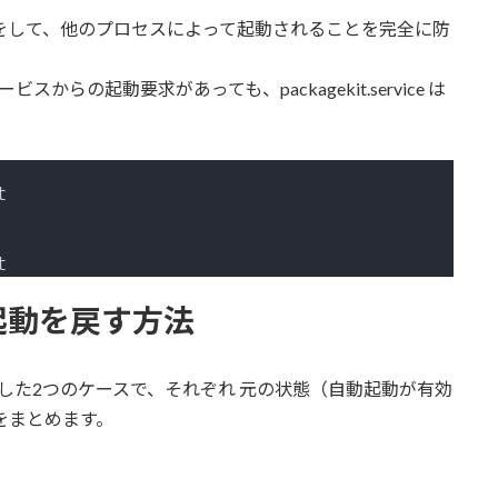
）にマスクをして、他のプロセスによって起動されることを完全に防
サービスからの起動要求があっても、packagekit.service は
t
t
動起動を戻す方法
bleで停止した2つのケースで、それぞれ 元の状態（自動起動が有効
をまとめます。