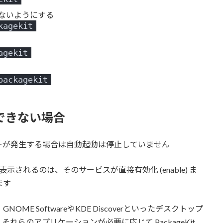
ないようにする
kagekit
agekit
packagekit
停止できない場合
ーが発生する場合は自動起動は停止していません
「static」と表示されるのは、そのサービスが直接有効化 (enable) ま
ます
るのは、GNOME SoftwareやKDE Discoverといったデスクトップ
らのアプリケーションが必要に応じて PackageKit