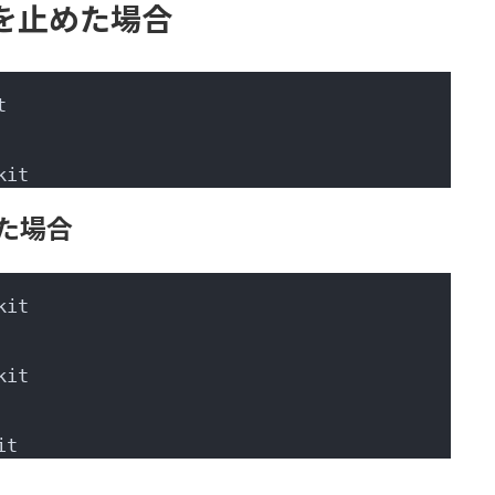
起動を止めた場合
t
kit
した場合
kit
kit
it