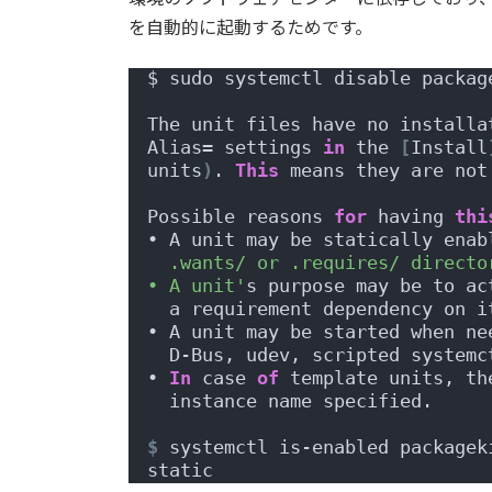
を自動的に起動するためです。
$ sudo systemctl disable packag
The unit files have no installa
Alias= settings 
in
 the 
[
Install
units
)
. 
This
 means they are not
Possible reasons 
for
 having 
thi
• A unit may be statically enab
  .wants/ or .requires/ directo
• A unit'
s purpose may be to ac
  a requirement dependency on i
• A unit may be started when ne
  D-Bus, udev, scripted systemc
• 
In
 case 
of
 template units, th
  instance name specified.
$
 systemctl is-enabled packagek
static