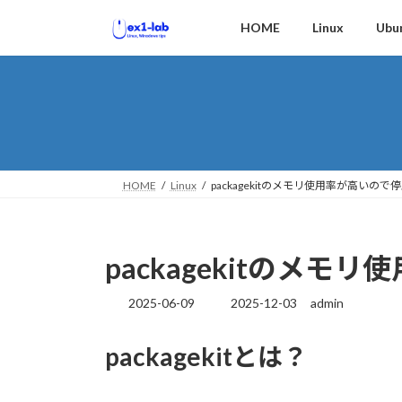
コ
ナ
HOME
Linux
Ubu
ン
ビ
テ
ゲ
ン
ー
ツ
シ
へ
ョ
ス
ン
キ
に
ッ
移
HOME
Linux
packagekitのメモリ使用率が高いので
プ
動
packagekitのメ
2025-06-09
2025-12-03
admin
最
終
更
packagekitとは？
新
日
時