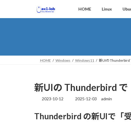
コ
ナ
HOME
Linux
Ubu
ン
ビ
テ
ゲ
ン
ー
ツ
シ
へ
ョ
ス
ン
キ
に
ッ
移
HOME
Windows
Windows11
新UIの Thunder
プ
動
新UIの Thunderbi
2023-10-12
2025-12-03
admin
最
終
更
Thunderbird の新U
新
日
時