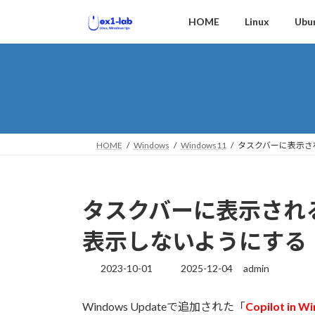
コ
ナ
HOME
Linux
Ubu
ン
ビ
テ
ゲ
ン
ー
ツ
シ
へ
ョ
ス
ン
キ
に
ッ
移
HOME
Windows
Windows11
タスクバーに表示される
プ
動
タスクバーに表示される「Co
表示しないようにする
2023-10-01
2025-12-04
admin
最
終
更
Windows Updateで追加された「
Copilot in W
新