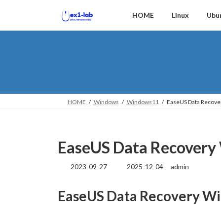
コ
ナ
HOME
Linux
Ubu
ン
ビ
テ
ゲ
ン
ー
ツ
シ
へ
ョ
ス
ン
キ
に
ッ
移
HOME
Windows
Windows11
EaseUS Data Rec
プ
動
EaseUS Data Recov
2023-09-27
2025-12-04
admin
最
終
更
EaseUS Data Recover
新
日
時