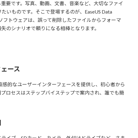
も重要です。写真、動画、文書、音楽など、大切なファイ
ものです。そこで登場するのが、EaseUS Data
ータ復旧ソフトウェアは、誤って削除したファイルからフォーマ
損失のシナリオで頼りになる相棒となります。
フェース
dは、シンプルで直感的なユーザーインターフェースを提供し、初心者から
旧プロセスはステップバイステップで案内され、誰でも簡
旧
ドライブ、SDカード、カメラ、外付けドライブなど、さま