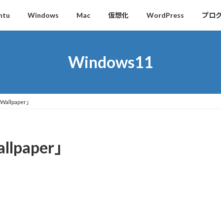
ntu
Windows
Mac
仮想化
WordPress
プロ
Windows11
allpaper」
lpaper」