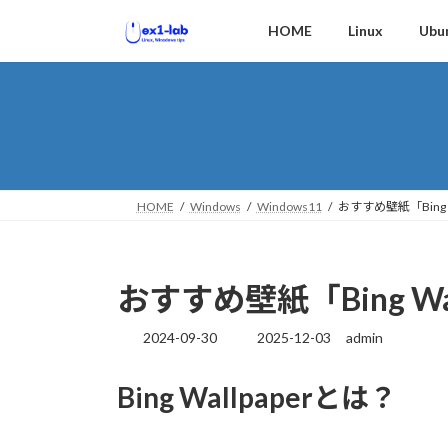
コ
ナ
HOME
Linux
Ubu
ン
ビ
テ
ゲ
ン
ー
ツ
シ
へ
ョ
ス
ン
キ
に
ッ
移
HOME
Windows
Windows11
おすすめ壁紙「Bing W
プ
動
おすすめ壁紙「Bing Wal
2024-09-30
2025-12-03
admin
最
終
更
Bing Wallpaperとは？
新
日
時