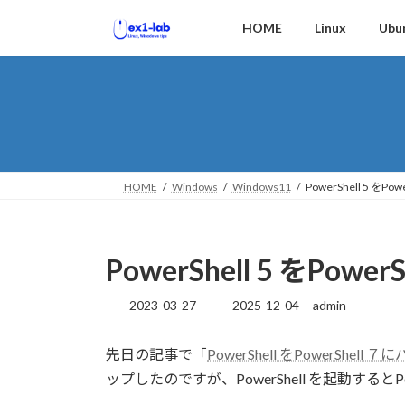
コ
ナ
HOME
Linux
Ubu
ン
ビ
テ
ゲ
ン
ー
ツ
シ
へ
ョ
ス
ン
キ
に
ッ
移
HOME
Windows
Windows11
PowerShell 5 をP
プ
動
PowerShell 5 をPow
2023-03-27
2025-12-04
admin
最
終
更
先日の記事で「
PowerShell をPowerShe
新
ップしたのですが、PowerShell を起動するとP
日
時