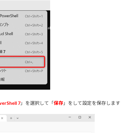
erShell 7
」を選択して「
保存
」をして設定を保存します