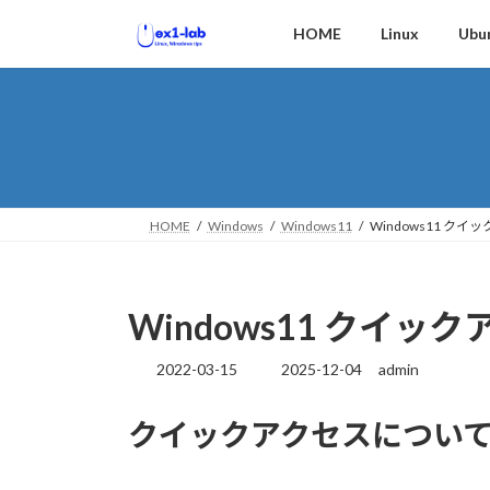
コ
ナ
HOME
Linux
Ubu
ン
ビ
テ
ゲ
ン
ー
ツ
シ
へ
ョ
ス
ン
キ
に
ッ
移
HOME
Windows
Windows11
Windows11 ク
プ
動
Windows11 クイ
2022-03-15
2025-12-04
admin
最
終
更
クイックアクセスについ
新
日
時