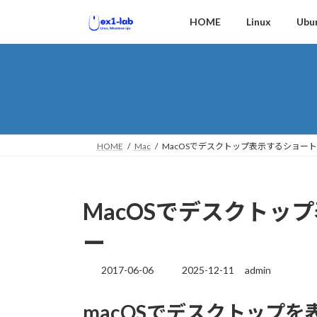
コ
ナ
HOME
Linux
Ubu
ン
ビ
テ
ゲ
ン
ー
ツ
シ
へ
ョ
ス
ン
キ
に
ッ
移
HOME
Mac
MacOSでデスクトップ表示するショー
プ
動
MacOSでデスクトッ
ー
2017-06-06
2025-12-11
admin
最
終
更
macOSでデスクトップを
新