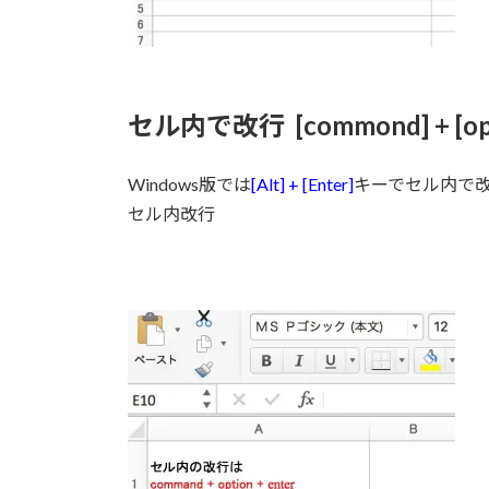
セル内で改行 [commond] + [optio
Windows版では
[Alt] + [Enter]
キーでセル内で改
セル内改行