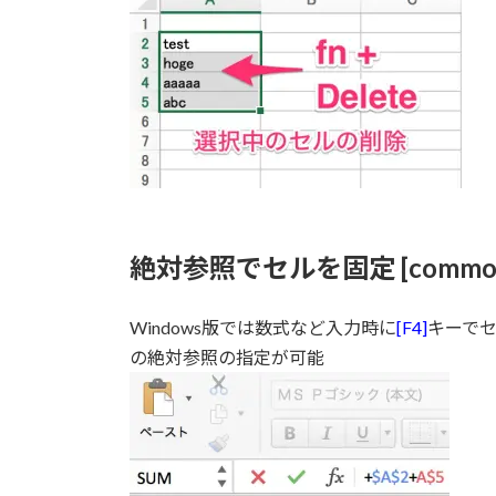
絶対参照でセルを固定 [commond]
Windows版では数式など入力時に
[F4]
キーでセ
の絶対参照の指定が可能