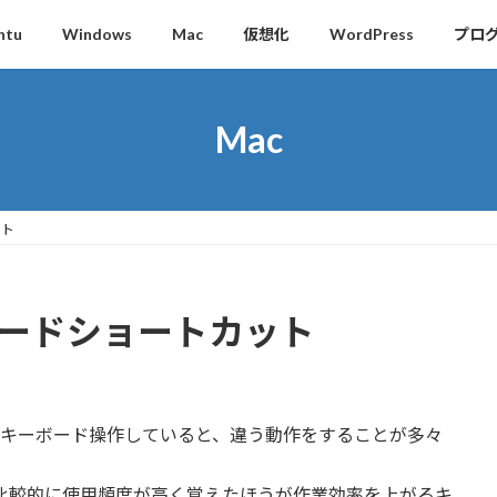
ntu
Windows
Mac
仮想化
WordPress
プロ
Mac
ット
ーボードショートカット
と同じ感覚でキーボード操作していると、違う動作をすることが多々
て、比較的に使用頻度が高く覚えたほうが作業効率を上がるキ