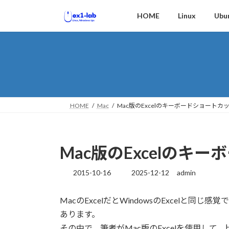
コ
ナ
HOME
Linux
Ubu
ン
ビ
テ
ゲ
ン
ー
ツ
シ
へ
ョ
ス
ン
キ
に
ッ
移
HOME
Mac
Mac版のExcelのキーボードショートカ
プ
動
Mac版のExcelのキ
2015-10-16
2025-12-12
admin
最
終
更
MacのExcelだとWindowsのExcel
新
あります。
日
時
その中で、筆者がMac版のExcelを使用し