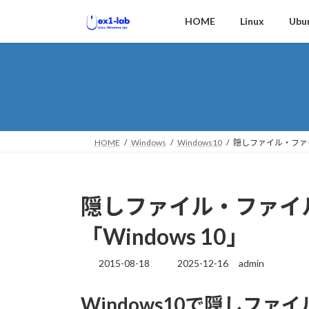
コ
ナ
HOME
Linux
Ubu
ン
ビ
テ
ゲ
ン
ー
ツ
シ
へ
ョ
ス
ン
キ
に
ッ
移
HOME
Windows
Windows10
隠しファイル・ファイ
プ
動
隠しファイル・ファ
「Windows 10」
2015-08-18
2025-12-16
admin
最
終
更
Windows10で隠しフ
新