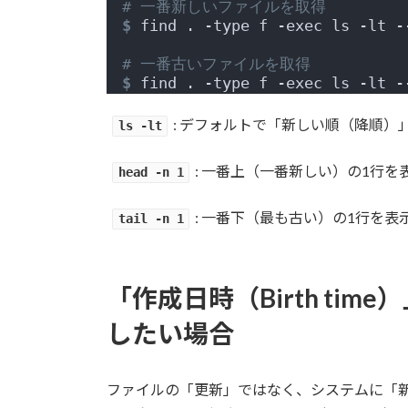
# 一番新しいファイルを取得
$
 find . -type f -exec ls -lt -
# 一番古いファイルを取得
$
 find . -type f -exec ls -lt -
: デフォルトで「新しい順（降順）
ls -lt
: 一番上（一番新しい）の1行を
head -n 1
: 一番下（最も古い）の1行を表
tail -n 1
「作成日時（Birth ti
したい場合
ファイルの「更新」ではなく、システムに「