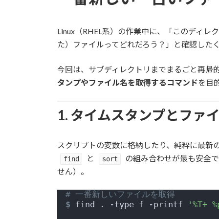
日
時
:
Linux（RHEL系）の作業中に、「このデ
た）ファイルってどれだろう？」と確認した
今回は、サブディレクトリまでまるごと再帰
タンプやファイル名を取得するコマンド
を目
1. タイムスタンプとフ
スクリプトの変数に格納したり、純粋に最新
と
の組み合わせが最も安全で
find
sort
せん）。
# 一番新しいファイルを取得
$
 find . -type f -printf 
'%T+ %