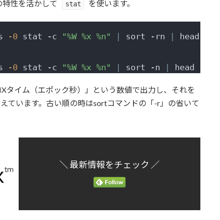
4）の特性を活かして
を使います。
stat
s 
-0
 stat -c 
"%W %x %n"
|
 sort -rn 
|
 head -n 
s 
-0
 stat -c 
"%W %x %n"
|
 sort -n 
|
 head -n 
1
NIXタイム（エポック秒）」という数値で出力し、それを
ています。古い順の時はsortコマンドの「-r」の省いて
＼ 最新情報をチェック ／