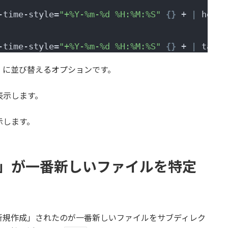
-time-style=
"+%Y-%m-%d %H:%M:%S"
{}
 + 
|
 head 
-time-style=
"+%Y-%m-%d %H:%M:%S"
{}
 + 
|
 tail 
」に並び替えるオプションです。
表示します。
示します。
me）」が一番新しいファイルを特定
新規作成」されたのが一番新しいファイルをサブディレク