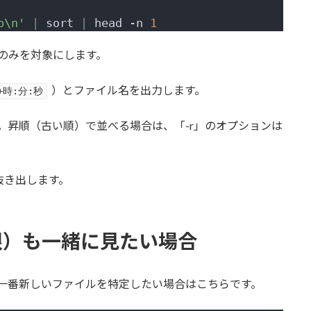
p\n'
|
 sort 
|
 head -n 
1
ルのみを対象にします。
）とファイル名を出力します。
+時:分:秒
す。昇順（古い順）で並べる場合は、「-r」のオプションは
抜き出します。
限）も一緒に見たい場合
一番新しいファイルを特定したい場合はこちらです。