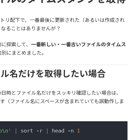
ィレクトリ配下で、一番最後に更新された（あるいは作成され
くなることはありませんが？
的に探索して、
一番新しい・一番古いファイルのタイムス
的別にまとめました。
ァイル名だけを取得したい場合
の日時とファイル名だけをスッキリ確認したい場合は、
す（ファイル名にスペースが含まれていても誤動作しま
p\n'
|
 sort -r 
|
 head -n 
1