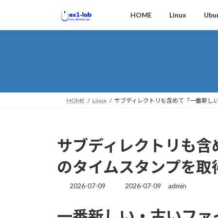
コ
ナ
HOME
Linux
Ubu
ン
ビ
テ
ゲ
ン
ー
ツ
シ
へ
ョ
ス
ン
キ
に
ッ
移
HOME
Linux
サブディレクトリも含めて「一番新し
プ
動
サブディレクトリも含
のタイムスタンプを取
2026-07-09
2026-07-09
admin
最
終
更
一番新しい・古いファ
新