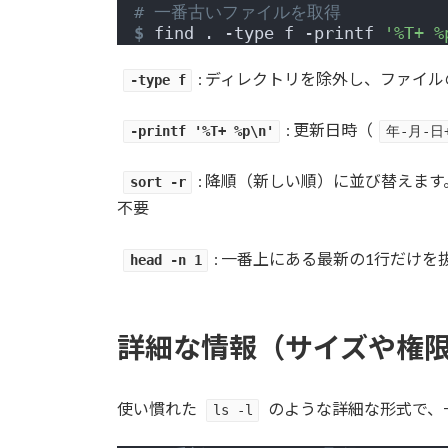
# 一番古いファイルを取得
$
 find . -type f -printf 
'%T+ %
: ディレクトリを除外し、ファイ
-type f
: 更新日時（
-printf '%T+ %p\n'
年-月-日
: 降順（新しい順）に並び替えま
sort -r
不要
: 一番上にある最新の1行だけを
head -n 1
詳細な情報（サイズや権
使い慣れた
のような詳細な形式で、
ls -l