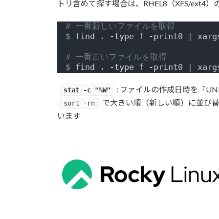
トリ含めて探す場合は、RHEL8（XFS/ext
# 一番新しいファイルを取得
$
 find . -type f -print0 
|
 xarg
# 一番古いファイルを取得
$
 find . -type f -print0 
|
 xarg
: ファイルの作成日時を「U
stat -c "%W"
で大きい順（新しい順）に並び替え
sort -rn
います