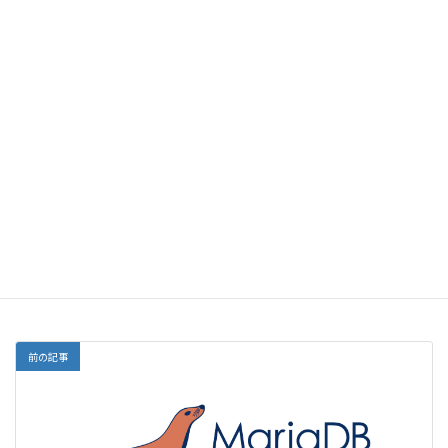
IPフォワーディングの有効にする
2025-09-22
phpファイルなどの「;」のコメントアウトを除いて出力したい
2025-09-02
Linux
、
Ubuntu
カテゴリー
CentOS 7
CentOS 8
CentOS 9
タグ
CentOS Stream 9
RockyLinux
Ubuntu
前の記事