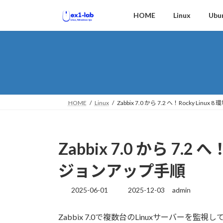
コ
ナ
HOME
Linux
Ubu
ン
ビ
テ
ゲ
ン
ー
ツ
シ
へ
ョ
ス
ン
キ
に
ッ
移
HOME
Linux
Zabbix 7.0 から 7.2 へ！Rocky L
プ
動
Zabbix 7.0 から 7.2
ジョンアップ手順
2025-06-01
2025-12-03
admin
最
終
更
Zabbix 7.0で複数台のLinuxサーバーを監
新