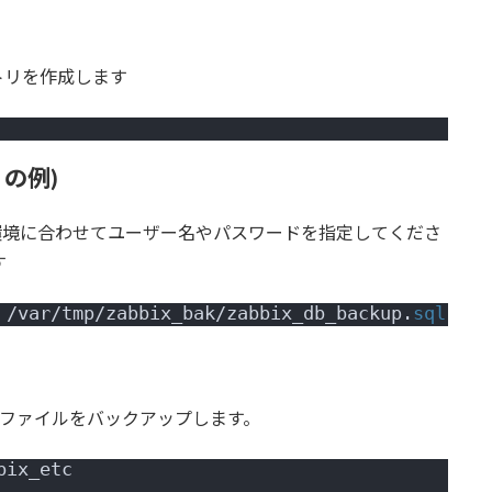
トリを作成します
 の例)
。環境に合わせてユーザー名やパスワードを指定してくださ
す
 /var/tmp/zabbix_bak/zabbix_db_backup.
sql
HPの設定ファイルをバックアップします。
bix_etc