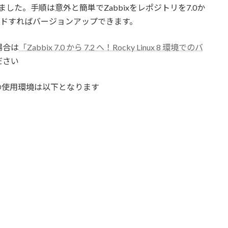
いました。手順は意外と簡単でZabbixをレポジトリを7.0か
レードすればバージョンアップできます。
場合は
「Zabbix 7.0 から 7.2 へ！Rocky Linux 8 環境でのバ
ださい
の使用環境は以下となります