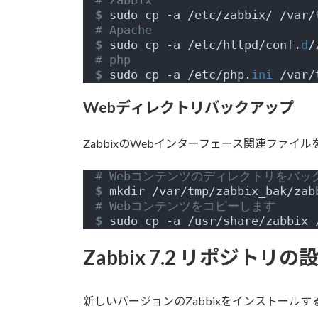
# Zabbix
$
 sudo cp -a /etc/zabbix/ /var/
# Apache
$
 sudo cp -a /etc/httpd/conf.
d
/
# php
$
 sudo cp -a /etc/php.
ini
 /var/
Webディレクトリバックアップ
ZabbixのWebインターフェース関連ファイ
# Webコンテンツのディレクトリをバ
$
 mkdir /var/tmp/zabbix_bak/zab
# Webコンテンツをコピーします
$
 sudo cp -a /usr/share/zabbix 
Zabbix 7.2 リポジトリの
新しいバージョンのZabbixをインストール