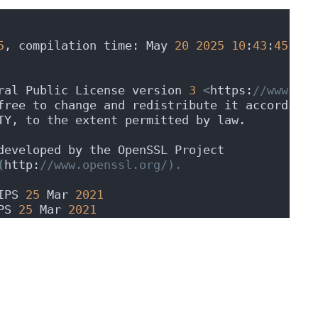
5
, compilation time: May 
20
2025
10
:
43
:
45
ral Public License version 
3
<
https:
//www.gnu
free to change and redistribute it according 
TY, to the extent permitted by law.
developed by the OpenSSL Project
(
http:
//www.openssl.org/).
IPS 
25
 Mar 
2021
PS 
25
 Mar 
2021