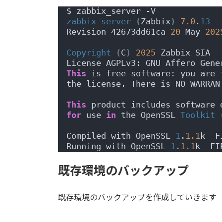
$ zabbix_server -V
zabbix_server
(
Zabbix
)
7.0
.
13
Revision 42673dd61ca 
20
 May 
202
Copyright
(
C
)
2025
 Zabbix SIA
License AGPLv3: GNU Affero Gene
This
 is free software: you are 
the license. There is NO WARRAN
This
 product includes software 
for
 use 
in
 the OpenSSL 
Toolkit
Compiled with OpenSSL 
1
.
1.1
k  F
Running with OpenSSL 
1
.
1.1
k  FI
既存環境のバックアップ
既存環境のバックアップを作成していきます