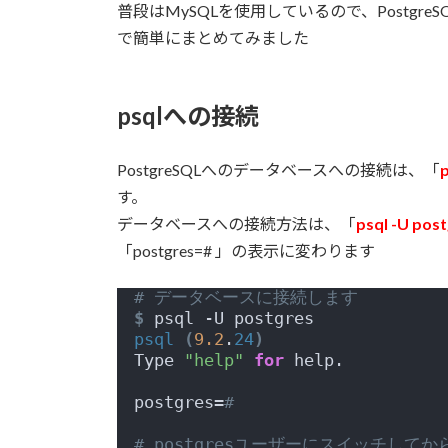
:
普段はMySQLを使用しているので、Postgr
で簡単にまとめてみました
psqlへの接続
PostgreSQLへのデータベースへの接続は、「
p
す。
データベースへの接続方法は、「
psql -U pos
「postgres=# 」の表示に変わります
# データベースに接続します
$
 psql -U postgres
psql
(
9.2
.
24
)
Type 
"help"
for
 help.
postgres=
# 
# postgresユーザーにスイッチして