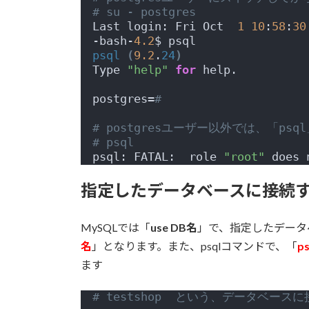
# su - postgres
Last login: Fri Oct  
1
10
:
58
:
30
-bash-
4.2
$ psql
psql
(
9.2
.
24
)
Type 
"help"
for
 help.
postgres=
# 
# postgresユーザー以外では、「
# psql
psql: FATAL:  role 
"root"
 does 
指定したデータベースに接続
MySQLでは「
use DB名
」で、指定したデータベ
名
」となります。また、psqlコマンドで、「
ps
ます
# testshop  という、データベース