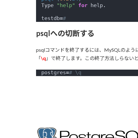
Type 
"help"
for
 help.
testdb=
# 
psqlへの切断する
psqlコマンドを終了するには、MySQLのように
「
\q
」で終了します。この終了方法しらない
postgres=
# \q