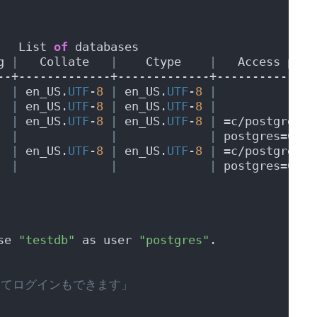
   List 
of
 databases
g 
|
   Collate   
|
    Ctype    
|
   Access priv
--+-------------+-------------+--------------
  
|
 en_US.
UTF
-
8
|
 en_US.
UTF
-
8
|
  
|
 en_US.
UTF
-
8
|
 en_US.
UTF
-
8
|
  
|
 en_US.
UTF
-
8
|
 en_US.
UTF
-
8
|
 =c/postgres  
|
|
|
 postgres=CTc/
  
|
 en_US.
UTF
-
8
|
 en_US.
UTF
-
8
|
 =c/postgres  
|
|
|
 postgres=CTc/
se 
"testdb"
 as user 
"postgres"
.
してログインもできます」