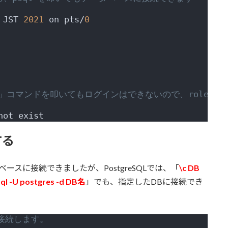
 JST 
2021
 on pts/
0
psql」コマンドを叩いてもログインはできないので、role
not exist
する
ースに接続できましたが、PostgreSQLでは、「
\c DB
ql -U postgres -d DB名
」でも、指定したDBに接続でき
に接続します。