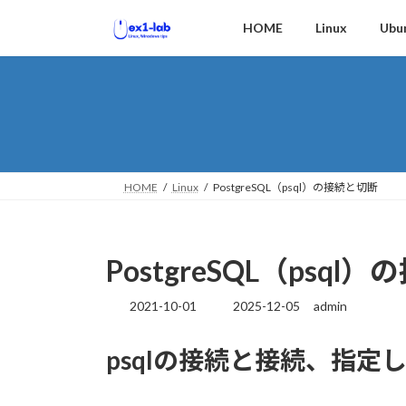
コ
ナ
HOME
Linux
Ubu
ン
ビ
テ
ゲ
ン
ー
ツ
シ
へ
ョ
ス
ン
キ
に
ッ
移
HOME
Linux
PostgreSQL（psql）の接続と切断
プ
動
PostgreSQL（psql
2021-10-01
2025-12-05
admin
最
終
更
psqlの接続と接続、指
新
日
時