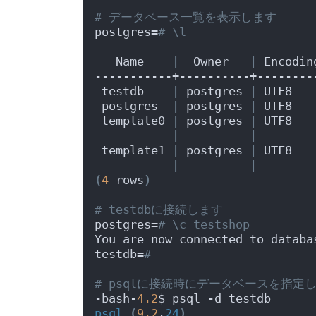
# データベース一覧を表示します
postgres=
# \l
                               
   Name    
|
  Owner   
|
 Encodin
-----------+----------+--------
 testdb    
|
 postgres 
|
 UTF8   
 postgres  
|
 postgres 
|
 UTF8   
 template0 
|
 postgres 
|
 UTF8   
|
|
 template1 
|
 postgres 
|
 UTF8   
|
|
(
4
 rows
)
# testdbに接続します
postgres=
# \c testshop
You are now connected to databa
testdb=
# 
# psqlに接続時にデータベースを指定
-bash-
4.2
$ psql -d testdb
psql
(
9.2
.
24
)