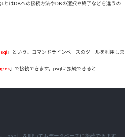
eSQLとはDBへの接続方法やDBの選択や終了などを違うの
sql
」という、コマンドラインベースのツールを利用しま
tgres
」で接続できます。psqlに接続できると
から、psql を叩いてもデータベースに接続できます