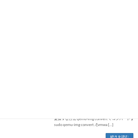
2011年1月
HOME
2011年1月
ESXi(vmware)のファイルをKVMにコン
Linux
バート
2011-01-01
ESXiからKVMに移行したので、ESXiで利用して
いたイメージファイルをKVMのフォーマットに
変換する方法 qemu-img convert でコンバート $
sudo qemu-img convert ./[vmwa […]
続きを読む