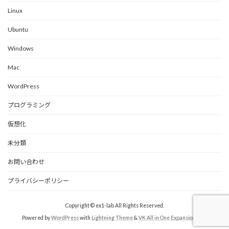
Linux
Ubuntu
Windows
Mac
WordPress
プログラミング
仮想化
未分類
お問い合わせ
プライバシーポリシー
Copyright © ex1-lab All Rights Reserved.
Powered by
WordPress
with
Lightning Theme
&
VK All in One Expansion Unit