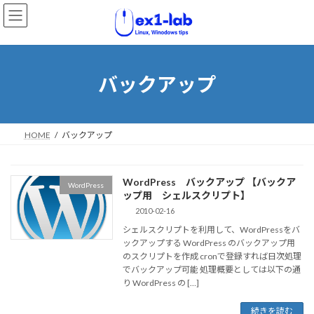
コ
ナ
ン
ビ
テ
ゲ
ン
ー
ツ
シ
へ
ョ
バックアップ
ス
ン
キ
に
ッ
移
プ
動
HOME
バックアップ
WordPress バックアップ 【バックア
WordPress
ップ用 シェルスクリプト】
2010-02-16
シェルスクリプトを利用して、WordPressをバ
ックアップする WordPress のバックアップ用
のスクリプトを作成 cronで登録すれば日次処理
でバックアップ可能 処理概要としては以下の通
り WordPress の […]
続きを読む