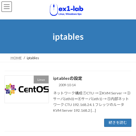
コ
ナ
ン
ビ
テ
ゲ
ン
ー
ツ
シ
へ
ョ
iptables
ス
ン
キ
に
ッ
移
プ
動
HOME
iptables
iptablesの設定
Linux
2009-10-14
ネットワーク構成 ①CTU → ②KVM Server → ③
サーバ(eth0)＝④サーバ(eth1) → ⑤内部ネット
ワーク CTU 192.168.24.1 フレッツのルータ
KVM Server 192.168.2 […]
続きを読む