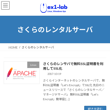
コ
ナ
ン
ビ
テ
ゲ
ン
ー
ツ
シ
へ
ョ
さくらのレンタルサーバ
ス
ン
キ
に
ッ
移
プ
動
HOME
さくらのレンタルサーバ
さくらのレンサバで無料SSL証明書を利
Linux
用してSSL化
2017-10-19
さくらインターネットのレンタルサーバで、無
料SSL証明書「Let's Encrypt」でSSL化 先日のニ
ュースリリースで「さくらのレンタルサーバ／
マネージドサーバ」 無料SSL証明書「Let's
Encrypt」簡単設 […]
続きを読む